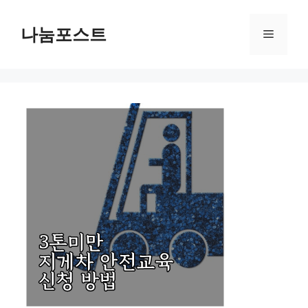
Skip
to
나눔포스트
Menu
content