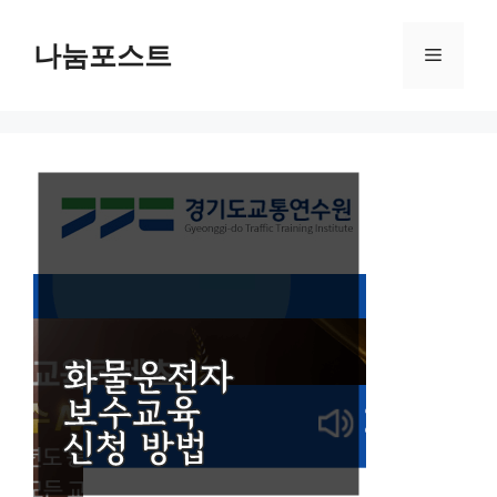
Skip
to
나눔포스트
Menu
content