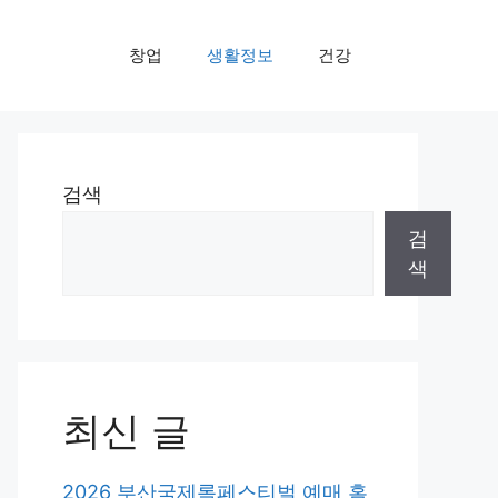
창업
생활정보
건강
검색
검
색
최신 글
2026 부산국제록페스티벌 예매 홈