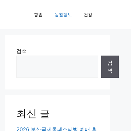
창업
생활정보
건강
검색
검
색
최신 글
2026 부산국제록페스티벌 예매 홈