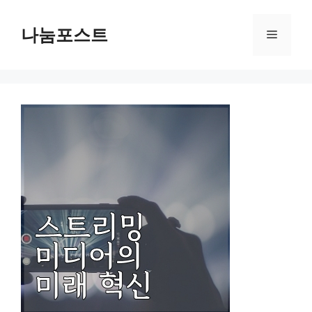
Skip
to
나눔포스트
Menu
content