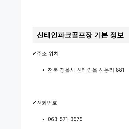
신태인파크골프장 기본 정보
✔주소 위치
전북 정읍시 신태인읍 신용리 881
✔전화번호
063-571-3575