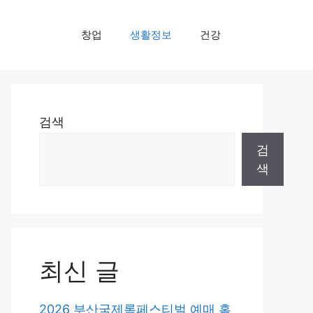
창업
생활정보
건강
검색
검
색
최신 글
2026 부산국제록페스티벌 예매 홈