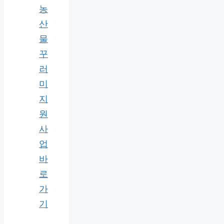
농
산
물
꾸
러
미
지
원
사
업
바
로
가
기