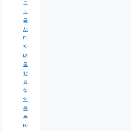
도
로
공
사
다
자
녀
통
행
료
할
인
등
록
바