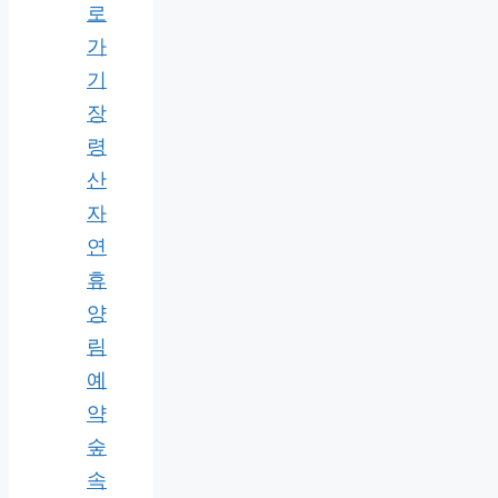
로
가
기
장
령
산
자
연
휴
양
림
예
약
숲
속