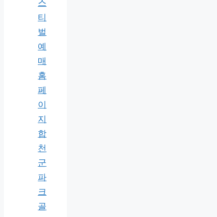
스
티
벌
예
매
홈
페
이
지
합
천
군
파
크
골