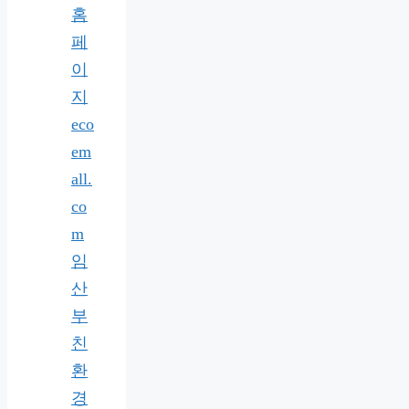
홈
페
이
지
eco
em
all.
co
m
임
산
부
친
환
경