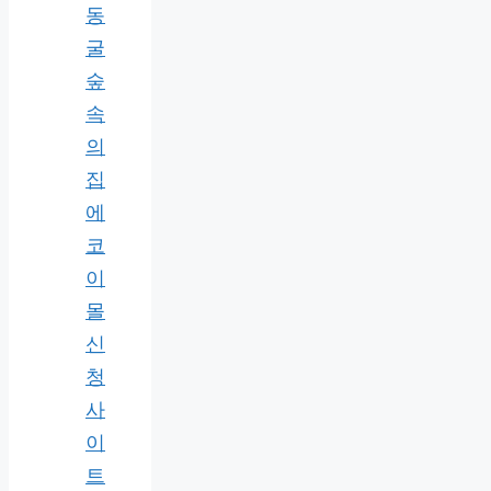
동
굴
숲
속
의
집
에
코
이
몰
신
청
사
이
트