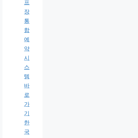
프
장
통
합
예
약
시
스
템
바
로
가
기
한
국