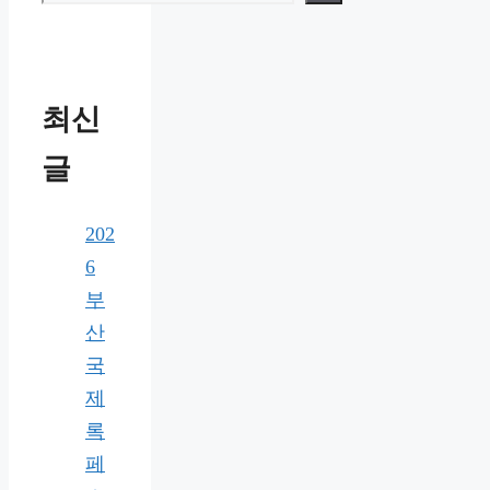
최신
글
202
6
부
산
국
제
록
페