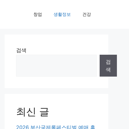
창업
생활정보
건강
검색
검
색
최신 글
2026 부산국제록페스티벌 예매 홈