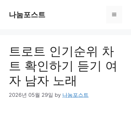
Skip
to
나눔포스트
Menu
content
트로트 인기순위 차
트 확인하기 듣기 여
자 남자 노래
2026년 05월 29일
by
나눔포스트