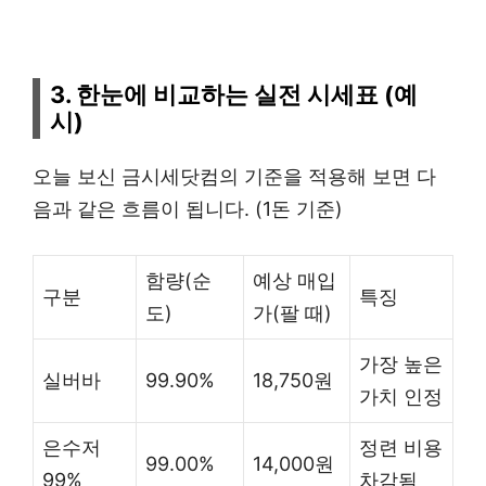
3. 한눈에 비교하는 실전 시세표 (예
시)
오늘 보신 금시세닷컴의 기준을 적용해 보면 다
음과 같은 흐름이 됩니다. (1돈 기준)
함량(순
예상 매입
구분
특징
도)
가(팔 때)
가장 높은
실버바
99.90%
18,750원
가치 인정
은수저
정련 비용
99.00%
14,000원
99%
차감됨