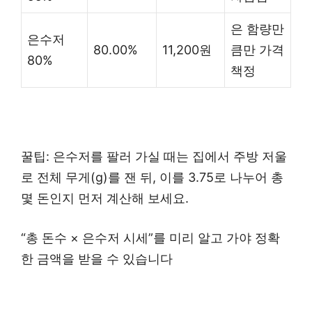
은 함량만
은수저
80.00%
11,200원
큼만 가격
80%
책정
꿀팁: 은수저를 팔러 가실 때는 집에서 주방 저울
로 전체 무게(g)를 잰 뒤, 이를 3.75로 나누어 총
몇 돈인지 먼저 계산해 보세요.
“총 돈수 × 은수저 시세”를 미리 알고 가야 정확
한 금액을 받을 수 있습니다