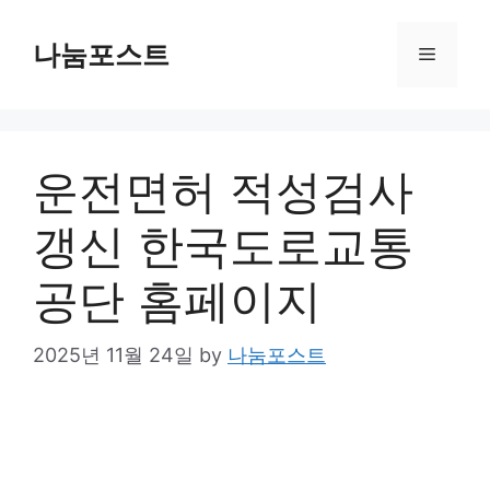
Skip
to
나눔포스트
Menu
content
운전면허 적성검사
갱신 한국도로교통
공단 홈페이지
2025년 11월 24일
by
나눔포스트