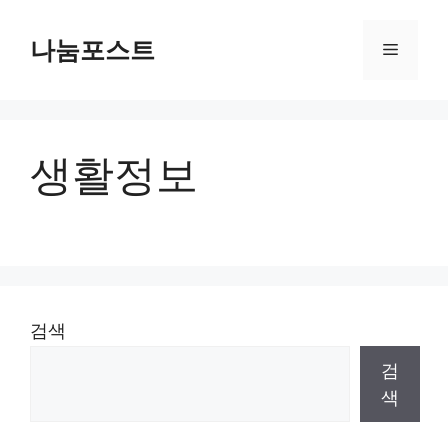
Skip
to
나눔포스트
Menu
content
생활정보
검색
검
색