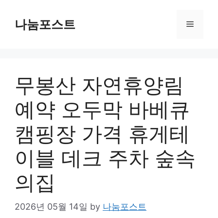
Skip
to
나눔포스트
Menu
content
무봉산 자연휴양림
예약 오두막 바베큐
캠핑장 가격 휴게테
이블 데크 주차 숲속
의집
2026년 05월 14일
by
나눔포스트